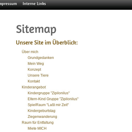
mpressum
Interne Links
Sitemap
Unsere Site im Überblick:
Über mich
Grundgedanken
Mein Weg
Konzept
Eltern-Kind Gruppe
Welpengruppe
Mein Weg
Kinder
NEWS
SpielRaum "Laßt mir Zeit"
Besondere Menschen
Junghundegruppe
Konzept
der Erwachsene Hun
Kindergeburtstag
Unsere Tiere
Unsere Tiere
"Zipilonilus"
Kontakt
Kinderangebot
Kindergruppe "Zipilonilus"
Eltern-Kind Gruppe "Zipilonilus"
SpielRaum "Laßt mir Zeit"
Kindergeburtstag
Ziegenwanderung
Raum für Entfaltung
Miete MICH